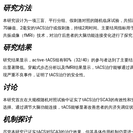
研究方法
本研究设计为一项三盲、平行分组、假刺激对照的随机临床试验，共招募了82名
70赫兹、2毫安的tACS治疗或假刺激，持续2周时间。主要结局指
共振成像（fMRI）技术，对治疗后患者的大脑功能连接变化进行了探究
研究结果
研究结果显示，active-tACS组有80%（32/40）的参与者达到了主
出显著降低。穿戴式步态分析以及fMRI结果显示，tACS治疗能够
现严重不良事件，证明了tACS治疗的安全性。
讨论
本研究首次在大规模随机对照试验中证实了tACS治疗SCA3的有效性
选择。通过调节大脑功能连接，tACS能够显著改善患者的共济失调症
机制探讨
尽管本研究已证实tACS对SCA3的治疗效果，但其具体作用机制仍需