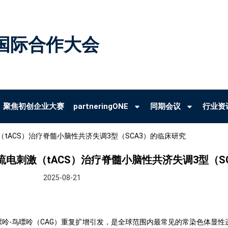
国际合作大会
聚焦初创企业大赛
partneringONE
同期会议
行业资
激（tACS）治疗脊髓小脑性共济失调3型（SCA3）的临床研究
颅交流电刺激（tACS）治疗脊髓小脑性共济失调3型（S
2025-08-21
-腺嘌呤-鸟嘌呤（CAG）重复扩增引发，是全球范围内最常见的常染色体显