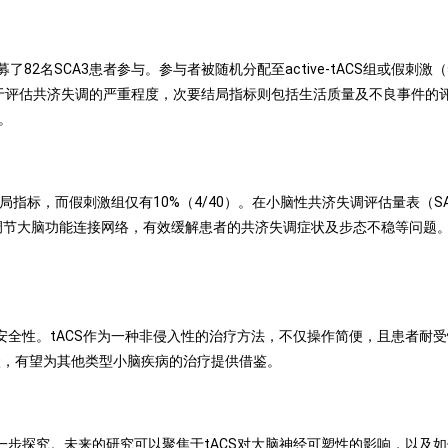
SCA3患者参与。参与者被随机分配至active-tACS组或假刺激（sh
标用于评估共济失调的严重程度，次要结局指标则包括生活质量及不良事件
。
要结局指标，而假刺激组仅有10%（4/40）。在小脑性共济失调评估量表（SARA
通过调节大脑功能连接网络，有效缓解患者的共济失调症状及步态不稳等问题
和安全性。tACS作为一种非侵入性的治疗方法，不仅操作简便，且患者耐受
状，有望为其他类型小脑疾病的治疗提供借鉴。
进一步探究。未来的研究可以聚焦于tACS对大脑神经可塑性的影响，以及