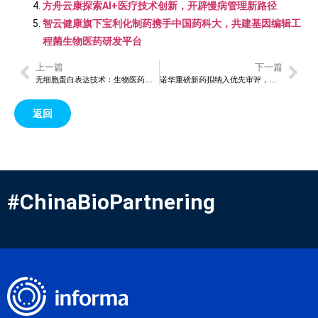
方舟云康探索AI+医疗技术创新，开辟慢病管理新路径
智云健康旗下宝利化制药携手中国药科大，共建基因编辑工
程菌生物医药研发平台
上一篇
下一篇
无细胞蛋白表达技术：生物医药领域的创新突破
诺华重磅新药拟纳入优先审评，适用于治疗 6 月龄及以上 5q 型脊髓性肌萎缩症（SMA）患者
返回
#ChinaBioPartnering