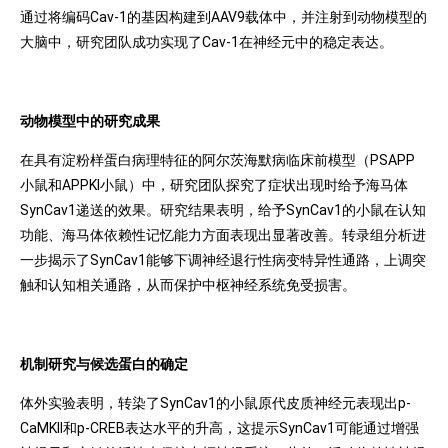
通过将编码Cav-1的基因构建到AAV9载体中，并注射到动物模型的
大脑中，研究团队成功实现了Cav-1在神经元中的稳定表达。
动物模型中的研究成果
在具有淀粉样蛋白病理特征的阿尔茨海默病临床前模型（PSAPP
小鼠和APPKI小鼠）中，研究团队探究了症状出现时给予海马体
SynCav1递送的效果。研究结果表明，给予SynCav1的小鼠在认知
功能、海马体依赖性记忆能力方面表现出显著改善。转录组分析进
一步揭示了SynCav1能够下调神经退行性病变特异性通路，上调突
触和认知相关通路，从而保护中枢神经系统免受损害。
机制研究与候选蛋白的确定
体外实验表明，转染了SynCav1的小鼠原代皮质神经元表现出p-
CaMKII和p-CREB表达水平的升高，这提示SynCav1可能通过增强