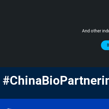
And other ind
#ChinaBioPartneri