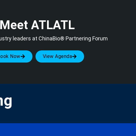
Meet ATLATL
ustry leaders at ChinaBio® Partnering Forum
Book Now
View Agenda
ng