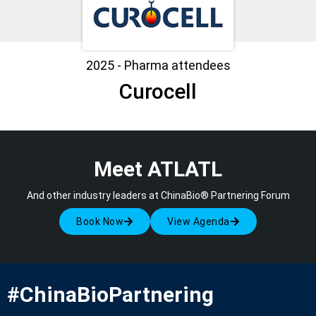
2025 - Pharma attendees
Curocell
Meet ATLATL
And other industry leaders at ChinaBio® Partnering Forum
Book Now
View Agenda
#ChinaBioPartnering