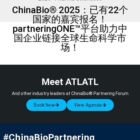
ChinaBio® 2025：已有22个
国家的嘉宾报名！
partneringONE™平台助力中
国企业链接全球生命科学市
场！
Meet ATLATL
And other industry leaders at ChinaBio® Partnering Forum
Book Now
View Agenda
#ChinaBioPartnering