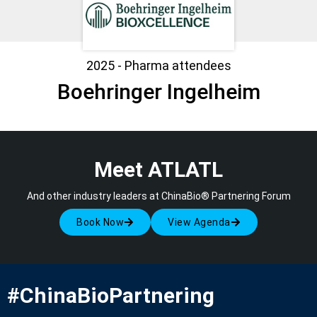
2025 - Pharma attendees
Boehringer Ingelheim
Meet ATLATL
And other industry leaders at ChinaBio® Partnering Forum
Book Now
View Agenda
#ChinaBioPartnering