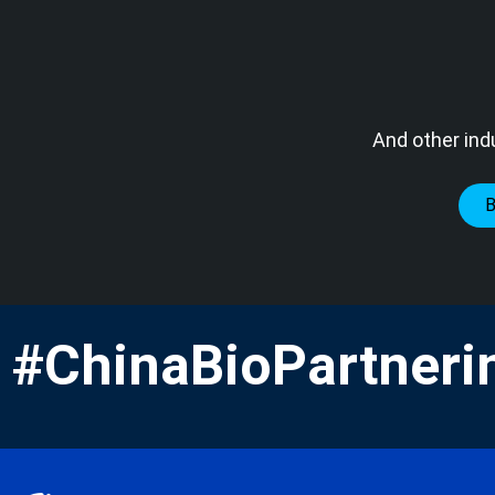
And other ind
#ChinaBioPartneri