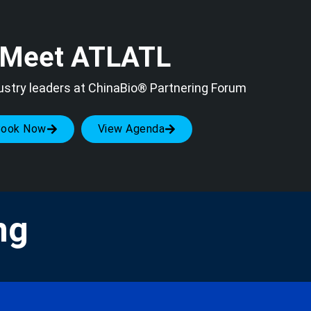
Meet ATLATL
ustry leaders at ChinaBio® Partnering Forum
Book Now
View Agenda
ng