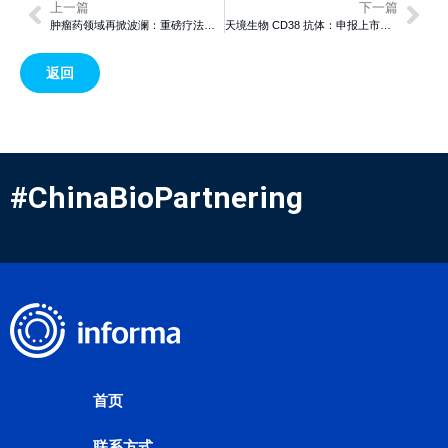
上一篇
下一篇
肿瘤药领域再掀波澜：重磅疗法获批、新药申报亮点频出
天境生物 CD38 抗体：申报上市，点亮肿瘤及肾病治疗新曙光
返回
#ChinaBioPartnering
首页
联系方式