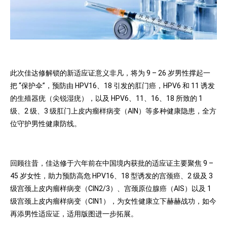
此次佳达修解锁的新适应证意义非凡，将为 9 – 26 岁男性撑起一
把 “保护伞”，预防由 HPV16、18 引发的肛门癌，HPV6 和 11 诱发
的生殖器疣（尖锐湿疣），以及 HPV6、11、16、18 所致的 1
级、2 级、3 级肛门上皮内瘤样病变（AIN）等多种健康隐患，全方
位守护男性健康防线。
回顾往昔，佳达修于六年前在中国境内获批的适应证主要聚焦 9 –
45 岁女性，助力预防高危 HPV16、18 型诱发的宫颈癌、2 级及 3
级宫颈上皮内瘤样病变（CIN2/3）、宫颈原位腺癌（AIS）以及 1
级宫颈上皮内瘤样病变（CIN1），为女性健康立下赫赫战功，如今
再添男性适应证，适用版图进一步拓展。