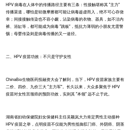
HPV 病毒在人体中的传播路径主要有三条：性接触堪称其 “主力”
传播渠道，哪怕是轻微摩擦都可能让病毒趁虚而入，绝不可心存侥
幸；间接接触传染也不容小觑，沾染病毒的衣物、器具，如不洁内
裤、浴缸等，都可能成为病毒 “跳板”，抵抗力薄弱的小朋友尤需警
惕；母婴传染则是病毒传播的又一途径。
二、HPV 疫苗功效：不只是守护女性
ChinaBio生物医药投融资大会了解到，当下，HPV 疫苗家族主要有
二价、四价、九价三大 “主力军”。长久以来，大众多聚焦于 HPV
疫苗对女性宫颈癌的预防功效，实则其 “本领” 远不止于此。
湖南省妇幼保健院妇女保健科主任吴颖岚大力肯定男性主动接种
HPV 疫苗之举，点明疫苗不仅能为男性抵御肛门癌、外阴癌、阴茎