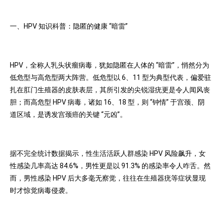
一、HPV 知识科普：隐匿的健康 “暗雷”
HPV，全称人乳头状瘤病毒，犹如隐匿在人体的 “暗雷”，悄然分为
低危型与高危型两大阵营。低危型以 6、11 型为典型代表，偏爱驻
扎在肛门生殖器的皮肤表层，其所引发的尖锐湿疣更是令人闻风丧
胆；而高危型 HPV 病毒，诸如 16、18 型，则 “钟情” 于宫颈、阴
道区域，是诱发宫颈癌的关键 “元凶”。
据不完全统计数据揭示，性生活活跃人群感染 HPV 风险飙升，女
性感染几率高达 84.6%，男性更是以 91.3% 的感染率令人咋舌。然
而，男性感染 HPV 后大多毫无察觉，往往在生殖器疣等症状显现
时才惊觉病毒侵袭。