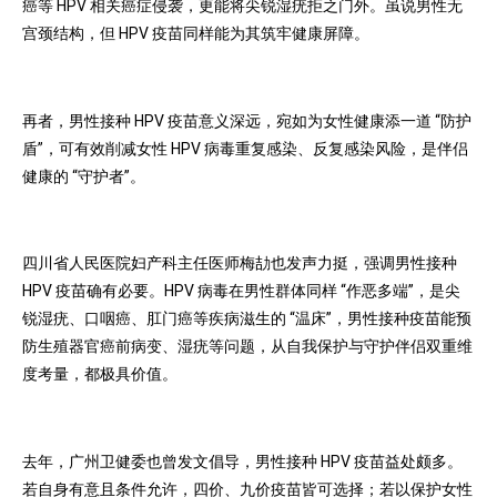
癌等 HPV 相关癌症侵袭，更能将尖锐湿疣拒之门外。虽说男性无
宫颈结构，但 HPV 疫苗同样能为其筑牢健康屏障。
再者，男性接种 HPV 疫苗意义深远，宛如为女性健康添一道 “防护
盾”，可有效削减女性 HPV 病毒重复感染、反复感染风险，是伴侣
健康的 “守护者”。
四川省人民医院妇产科主任医师梅劼也发声力挺，强调男性接种
HPV 疫苗确有必要。HPV 病毒在男性群体同样 “作恶多端”，是尖
锐湿疣、口咽癌、肛门癌等疾病滋生的 “温床”，男性接种疫苗能预
防生殖器官癌前病变、湿疣等问题，从自我保护与守护伴侣双重维
度考量，都极具价值。
去年，广州卫健委也曾发文倡导，男性接种 HPV 疫苗益处颇多。
若自身有意且条件允许，四价、九价疫苗皆可选择；若以保护女性