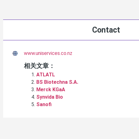
Contact
www.uniservices.co.nz
相关文章：
ATLATL
BS Biotechna S.A.
Merck KGaA
Synvida Bio
Sanofi