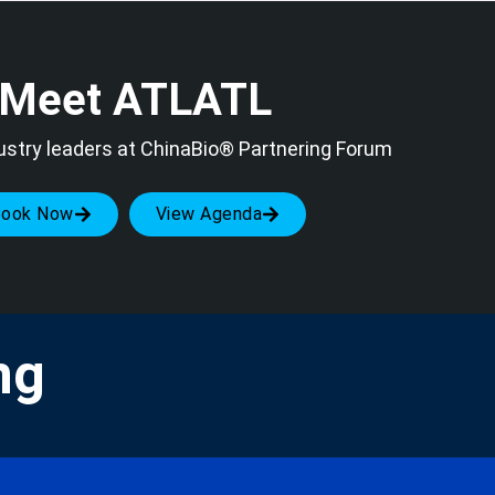
Meet ATLATL
ustry leaders at ChinaBio® Partnering Forum
Book Now
View Agenda
ng