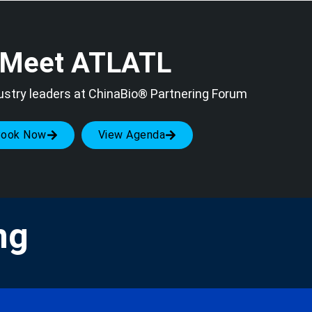
Meet ATLATL
ustry leaders at ChinaBio® Partnering Forum
Book Now
View Agenda
ng