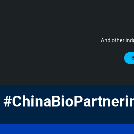
And other ind
#ChinaBioPartneri