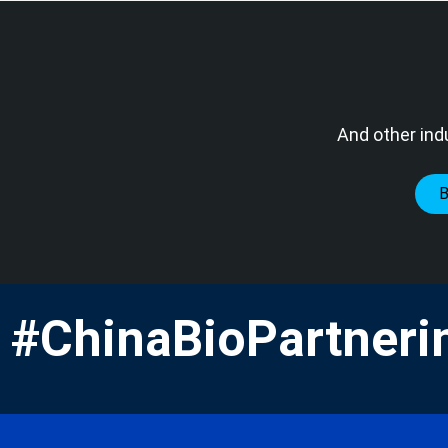
And other ind
#ChinaBioPartneri