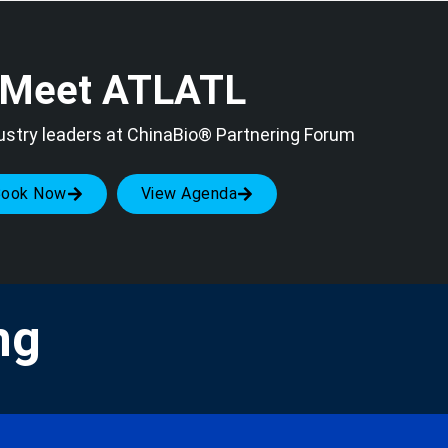
Meet ATLATL
ustry leaders at ChinaBio® Partnering Forum
Book Now
View Agenda
ng