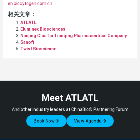
en.biocytogen.com.cn
相关文章：
ATLATL
Eluminex Biosciences
Nanjing ChiaTai Tianqing Pharmaceutical Company
Sanofi
Twist Bioscience
Meet ATLATL
And other industry leaders at ChinaBio® Partnering Forum
Book Now
View Agenda