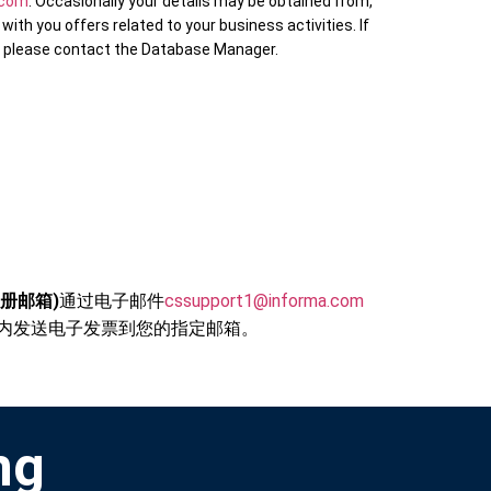
.com
. Occasionally your details may be obtained from,
th you offers related to your business activities. If
s, please contact the Database Manager.
册邮箱)
通过电子邮件
cssupport1@informa.com
之内发送电子发票到您的指定邮箱。
ng