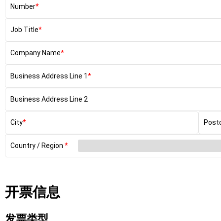
Number
Job Title
Company Name
Business Address Line 1
Business Address Line 2
City
Post
Country / Region
开票信息
发票类型