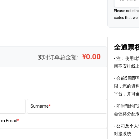
Please note tha
codes that were
全通票
¥0.00
实时订单总金额:
- 注：使用
间不安排线
- 会前5周即可
限，您的资料将同
平台，并可
- 即时预约
Surname
会议将分配
rm Email
- 公司及个人资
对接系统