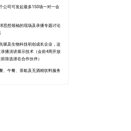
每个公司可发起最多150场一对一会
全球思想领袖的现场及录播专题讨论
话
界先驱及生物科技初创成长企业，这
过录播演讲展示技术（会前4周开放
提前筛选潜在合作伙伴）
早餐、午餐、茶歇及无酒精饮料服务