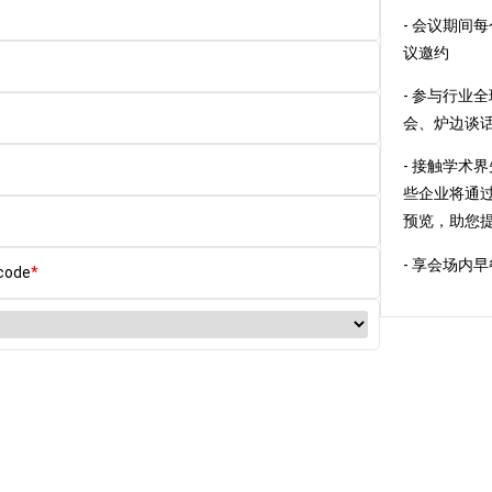
- 会议期间
议邀约
- 参与行业
会、炉边谈
- 接触学术
些企业将通
预览，助您
- 享会场内
code