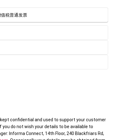
值税普通发票
e kept confidential and used to support your customer
 If you do not wish your details to be available to
r: Informa Connect, 14th Floor, 240 Blackfriars Rd,