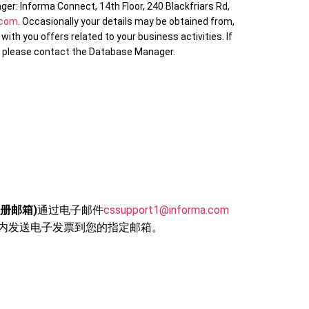
r: Informa Connect, 14th Floor, 240 Blackfriars Rd,
.com
. Occasionally your details may be obtained from,
th you offers related to your business activities. If
s, please contact the Database Manager.
册邮箱)
通过电子邮件
cssupport1@informa.com
之内发送电子发票到您的指定邮箱。