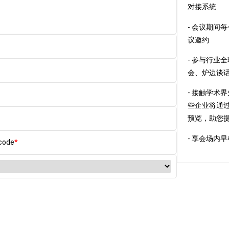
对接系统
- 会议期间
议邀约
- 参与行业
会、炉边谈
- 接触学术
些企业将通
预览，助您
- 享会场内
code