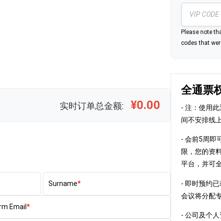
Please note tha
codes that were
全通票
¥0.00
实时订单总金额:
- 注：使用
间不安排线
- 会前5周即可
限，您的资料将同
平台，并可
- 即时预约
Surname
会议将分配
rm Email
- 公司及个人资