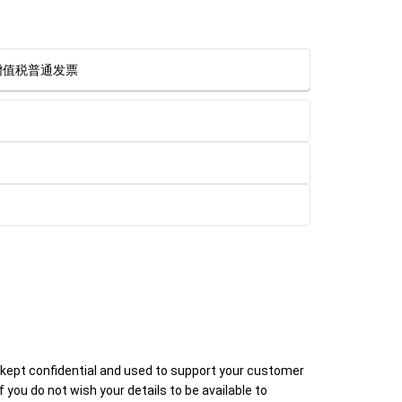
值税普通发票
e kept confidential and used to support your customer
 If you do not wish your details to be available to