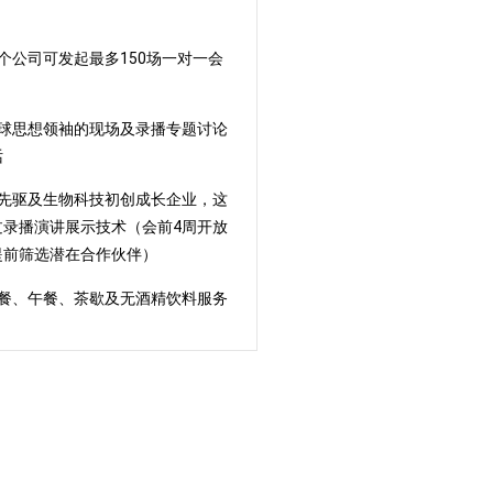
每个公司可发起最多150场一对一会
全球思想领袖的现场及录播专题讨论
话
界先驱及生物科技初创成长企业，这
过录播演讲展示技术（会前4周开放
提前筛选潜在合作伙伴）
早餐、午餐、茶歇及无酒精饮料服务