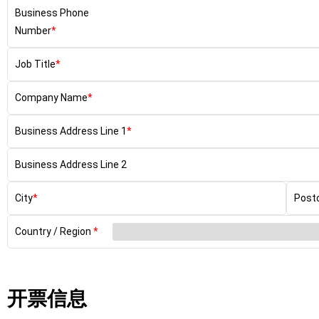
Business Phone
Number
Job Title
Company Name
Business Address Line 1
Business Address Line 2
City
Post
Country / Region
开票信息