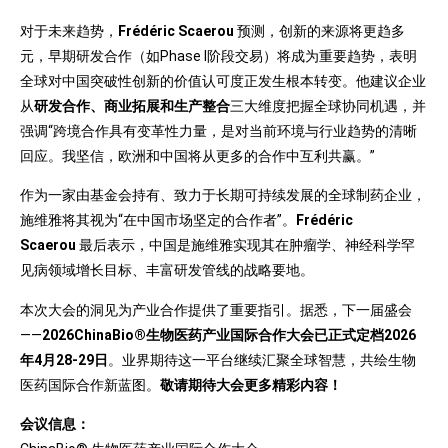
对于未来趋势，
Frédéric Scaerou
预测，创新的来源将更趋多
元，早期研发合作（如Phase I阶段交易）将成为重要趋势，表明
全球对中国突破性创新的价值认可度正发生根本转变。他建议企业
从
研发合作、商业拓展和生产整合
三大维度把握全球协同机遇，并
强调“跨境合作具有变革性力量，是对当前环境与行业趋势的清晰
回应。我坚信，欧洲和中国将从更多的合作中互利共赢。”
作为一家由基金会持有、致力于长期可持续发展的全球制药企业，
施维雅将其视为“在中国市场坚定的合作者”。
Frédéric
Scaerou
最后表示，中国是施维雅实现其在肿瘤学、神经科学罕
见病领域增长目标、丰富研发管线的战略要地。
本次大会的洞见为产业合作提供了重要指引。据悉，下一届盛会
——
2026ChinaBio®
生物医药产业国际合作大会已正式定档2026
年4
月28-29
日
。业界期待这一平台继续汇聚全球智慧，共绘生物
医药国际合作新蓝图。
敬请期待大会更多精彩内容！
会议信息：