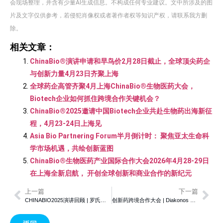
会现场整理，并含有少量AI生成信息。不构成任何专业建议。文中所涉及的图
片及文字仅供参考，若侵犯肖像权或者著作者权等知识产权，请联系我方删
除。
相关文章：
ChinaBio®演讲申请和早鸟价2月28日截止，全球顶尖药企
与创新力量4月23日齐聚上海
全球药企高管齐聚4月上海ChinaBio®生物医药大会，
Biotech企业如何抓住跨境合作关键机会？
ChinaBio®2025邀请中国Biotech企业共赴生物药出海新征
程，4月23-24日上海见
Asia Bio Partnering Forum半月倒计时： 聚焦亚太生命科
学市场机遇，共绘创新蓝图
ChinaBio®生物医药产业国际合作大会2026年4月28-29日
在上海全新启航， 开创全球创新和商业合作的新纪元
上一篇
下一篇
CHINABIO2025演讲回顾 | 罗氏、默克、强生、辉瑞、MSD、勃林格殷格翰高管齐聚同场讨论：中国创新已是全球战略“必选项”
创新药跨境合作大会 | Diakonos Oncology：以创新树突状细胞疫苗推进胶质母细胞瘤治疗新突破