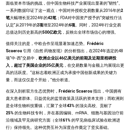
面临资本市场的挑战，但中国生物科技产业展现出显著的“韧性”。
一系列数据印证了这一观点：中国对外授权交易数量从2016年的
2
笔
大幅增长至2024年的
42
笔
；FDA对中国资产授予的“突破性疗法
认定”从2019年的
2
项
增至2024年的
6
项
。同时，2024年行业交易
总值达到历史新高的
500
亿欧元
，反映出全球市场信心的增强。
值得关注的是，中欧合作呈现显著加速态势。
Frédéric
Scaerou
引用《自然·药物发现》的分析指出，在2024年选定的48
项“中-西”交易中，
欧洲企业以
46
亿美元的前期及近期里程碑投
入，超过了美国企业的35
亿美元
，在交易数量与金额上均展现出更
高的活跃度。“这标志着欧洲正成为承接中国创新成果的关键力
量，而这仅仅是个开始，”他分析道。
在深入剖析双方生态优势时，
Frédéric Scaerou
指出，中国拥有
庞大患者群体、日益优化的监管政策及活跃的资本支持；而欧洲则
是全球生物科技重镇，汇聚了全球
43%
的顶尖高校、贡献了
25%
的生物科技专利，并在基因编辑、mRNA、细胞与基因治疗前
沿领域及罕见病研究方面（全球
61%
的罕见病临床试验在欧洲进
行）保持领先。这种优势互补为深度合作奠定了坚实基础。